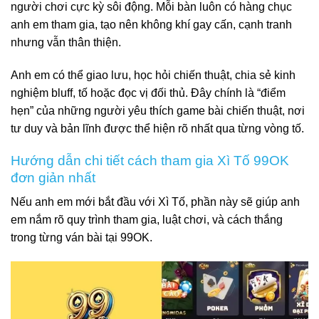
người chơi cực kỳ sôi động. Mỗi bàn luôn có hàng chục
anh em tham gia, tạo nên không khí gay cấn, cạnh tranh
nhưng vẫn thân thiện.
Anh em có thể giao lưu, học hỏi chiến thuật, chia sẻ kinh
nghiệm bluff, tố hoặc đọc vị đối thủ. Đây chính là “điểm
hẹn” của những người yêu thích game bài chiến thuật, nơi
tư duy và bản lĩnh được thể hiện rõ nhất qua từng vòng tố.
Hướng dẫn chi tiết cách tham gia Xì Tố 99OK
đơn giản nhất
Nếu anh em mới bắt đầu với Xì Tố, phần này sẽ giúp anh
em nắm rõ quy trình tham gia, luật chơi, và cách thắng
trong từng ván bài tại 99OK.