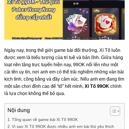
Ngày nay, trong thế giới game bài đổi thưởng, Xì Tố luôn
được xem là biểu tượng của trí tuệ và bản lĩnh. Giữa hàng
loạt nền tảng trực tuyến hiện nay, 99OK nổi lên như một
cái tên uy tín, nơi anh em có thể trải nghiệm những ván bài
kịch tính, công bằng và đầy cảm xúc. Nếu anh em đang tìm
một sân chơi đỉnh cao để “tố” hết mình,
Xì Tố 99OK
chính
là lựa chọn không thể bỏ qua.
Nội dung
Tổng quan về game bài Xì Tố 99OK
Vì sao Xì Tố 99OK được nhiều anh em bài thủ yêu thích