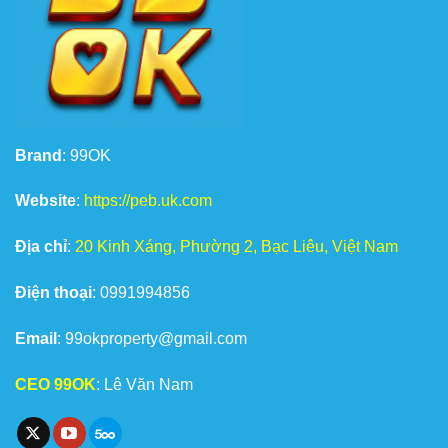
Brand
: 99OK
Website
:
https://peb.uk.com
Địa chỉ
:
20 Kinh Xáng, Phường 2, Bạc Liêu, Việt Nam
Điện thoại
: 0991994856
Email
:
99okproperty@gmail.com
CEO 99OK
: Lê Văn Nam