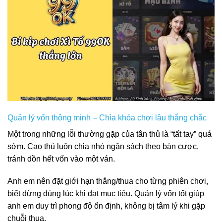
Quản lý vốn thông minh – Chìa khóa chơi lâu thắng chắc
Một trong những lỗi thường gặp của tân thủ là “tất tay” quá
sớm. Cao thủ luôn chia nhỏ ngân sách theo bàn cược,
tránh dồn hết vốn vào một ván.
Anh em nên đặt giới hạn thắng/thua cho từng phiên chơi,
biết dừng đúng lúc khi đạt mục tiêu. Quản lý vốn tốt giúp
anh em duy trì phong độ ổn định, không bị tâm lý khi gặp
chuỗi thua.