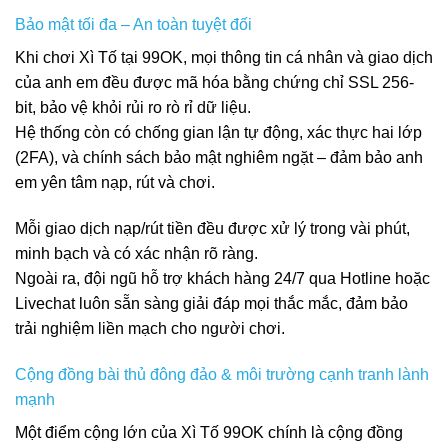
Bảo mật tối đa – An toàn tuyệt đối
Khi chơi Xì Tố tại 99OK, mọi thông tin cá nhân và giao dịch
của anh em đều được mã hóa bằng chứng chỉ SSL 256-
bit, bảo vệ khỏi rủi ro rò rỉ dữ liệu.
Hệ thống còn có chống gian lận tự động, xác thực hai lớp
(2FA), và chính sách bảo mật nghiêm ngặt – đảm bảo anh
em yên tâm nạp, rút và chơi.
Mỗi giao dịch nạp/rút tiền đều được xử lý trong vài phút,
minh bạch và có xác nhận rõ ràng.
Ngoài ra, đội ngũ hỗ trợ khách hàng 24/7 qua Hotline hoặc
Livechat luôn sẵn sàng giải đáp mọi thắc mắc, đảm bảo
trải nghiệm liền mạch cho người chơi.
Cộng đồng bài thủ đông đảo & môi trường cạnh tranh lành
mạnh
Một điểm cộng lớn của Xì Tố 99OK chính là cộng đồng