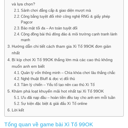
và lựa chọn?
Sảnh chơi đẳng cấp & giao diện mượt mà
Công bằng tuyệt đối nhờ công nghệ RNG & giấy phép
Pagcor
Bảo mật tối đa – An toàn tuyệt đối
Cộng đồng bài thủ đông đảo & môi trường cạnh tranh lành
mạnh
Hướng dẫn chi tiết cách tham gia Xì Tố 99OK đơn giản
nhất
Bí kíp chơi Xì Tố 99OK thắng lớn mà các cao thủ không
muốn anh em biết
Quản lý vốn thông minh – Chìa khóa chơi lâu thắng chắc
Nghệ thuật Bluff & đọc vị đối thủ
Tâm lý chiến – Yếu tố tạo nên cao thủ Xì Tố
Khám phá loạt khuyến mãi hot nhất tại Xì Tố 99OK
Ưu đãi nạp đầu – hoàn tiền đều tay cho anh em mỗi tuần
Sự kiện đặc biệt & giải đấu Xì Tố online
Lời kết
Tổng quan về game bài Xì Tố 99OK