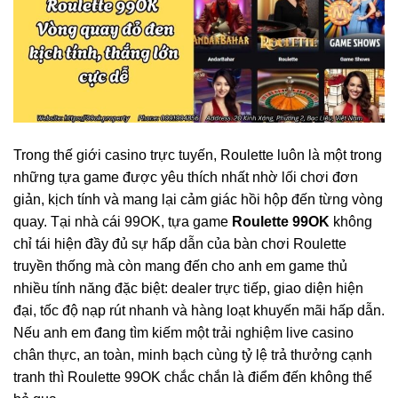
Trong thế giới casino trực tuyến, Roulette luôn là một trong
những tựa game được yêu thích nhất nhờ lối chơi đơn
giản, kịch tính và mang lại cảm giác hồi hộp đến từng vòng
quay. Tại nhà cái 99OK, tựa game
Roulette 99OK
không
chỉ tái hiện đầy đủ sự hấp dẫn của bàn chơi Roulette
truyền thống mà còn mang đến cho anh em game thủ
nhiều tính năng đặc biệt: dealer trực tiếp, giao diện hiện
đại, tốc độ nạp rút nhanh và hàng loạt khuyến mãi hấp dẫn.
Nếu anh em đang tìm kiếm một trải nghiệm live casino
chân thực, an toàn, minh bạch cùng tỷ lệ trả thưởng cạnh
tranh thì Roulette 99OK chắc chắn là điểm đến không thể