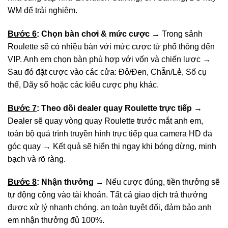
WM để trải nghiệm.
Bước 6
: Chọn bàn chơi & mức cược
→ Trong sảnh
Roulette sẽ có nhiều bàn với mức cược từ phổ thông đến
VIP. Anh em chọn bàn phù hợp với vốn và chiến lược →
Sau đó đặt cược vào các cửa: Đỏ/Đen, Chẵn/Lẻ, Số cụ
thể, Dãy số hoặc các kiểu cược phụ khác.
Bước 7
: Theo dõi dealer quay Roulette trực tiếp
→
Dealer sẽ quay vòng quay Roulette trước mắt anh em,
toàn bộ quá trình truyền hình trực tiếp qua camera HD đa
góc quay → Kết quả sẽ hiển thị ngay khi bóng dừng, minh
bạch và rõ ràng.
Bước 8
: Nhận thưởng
→ Nếu cược đúng, tiền thưởng sẽ
tự động cộng vào tài khoản. Tất cả giao dịch trả thưởng
được xử lý nhanh chóng, an toàn tuyệt đối, đảm bảo anh
em nhận thưởng đủ 100%.