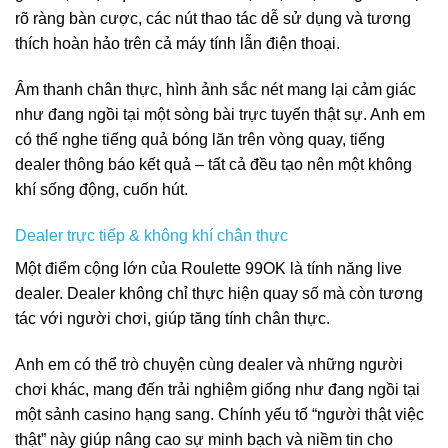
rõ ràng bàn cược, các nút thao tác dễ sử dụng và tương
thích hoàn hảo trên cả máy tính lẫn điện thoại.
Âm thanh chân thực, hình ảnh sắc nét mang lại cảm giác
như đang ngồi tại một sòng bài trực tuyến thật sự. Anh em
có thể nghe tiếng quả bóng lăn trên vòng quay, tiếng
dealer thông báo kết quả – tất cả đều tạo nên một không
khí sống động, cuốn hút.
Dealer trực tiếp & không khí chân thực
Một điểm cộng lớn của Roulette 99OK là tính năng live
dealer. Dealer không chỉ thực hiện quay số mà còn tương
tác với người chơi, giúp tăng tính chân thực.
Anh em có thể trò chuyện cùng dealer và những người
chơi khác, mang đến trải nghiệm giống như đang ngồi tại
một sảnh casino hạng sang. Chính yếu tố “người thật việc
thật” này giúp nâng cao sự minh bạch và niềm tin cho