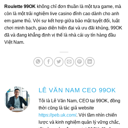
Roulette 99OK
không chỉ đơn thuần là một tựa game, mà
còn là một trải nghiệm live casino đỉnh cao dành cho anh
em game thủ. Với sự kết hợp giữa bảo mật tuyệt đối, luật
chơi minh bạch, giao diện hiện đại và ưu đãi khủng, 99OK
đã và đang khẳng định vị thế là nhà cái uy tín hàng đầu
Việt Nam.
LÊ VĂN NAM CEO 99OK
Tôi là Lê Văn Nam, CEO tại 99OK, đồng
thời cũng là tác giả website
https://peb.uk.com/
. Với tầm nhìn chiến
lược và kinh nghiệm quản lý vững chắc,