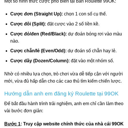
Một số hình thức cược phổ biến tại bàn Roulette 99OK:
Cược đơn (Straight Up):
chọn 1 con số cụ thể.
Cược đôi (Split):
đặt cược vào 2 số liền kề.
Cược đỏ/đen (Red/Black):
dự đoán bóng rơi vào màu
nào.
Cược chẵn/lẻ (Even/Odd):
dự đoán số chẵn hay lẻ.
Cược dãy (Dozen/Column):
đặt vào một nhóm số.
Nhờ có nhiều lựa chọn, trò chơi vừa dễ tiếp cận với người
mới, vừa đủ hấp dẫn cho các cao thủ tìm kiếm chiến lược.
Hướng dẫn anh em đăng ký Roulette tại 99OK
Để bắt đầu hành trình trải nghiệm, anh em chỉ cần làm theo
vài bước đơn giản:
Bước 1
: Truy cập website chính thức của nhà cái 99OK