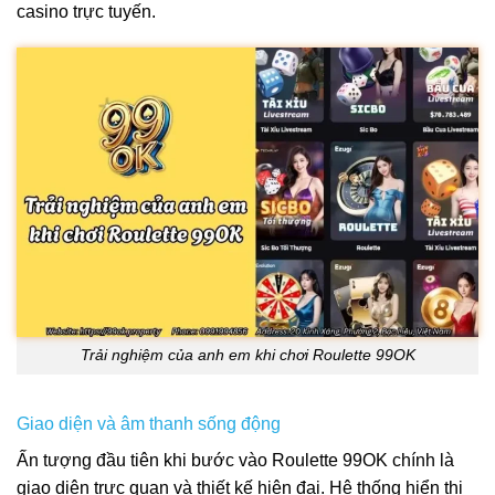
casino trực tuyến.
Trải nghiệm của anh em khi chơi Roulette 99OK
Giao diện và âm thanh sống động
Ấn tượng đầu tiên khi bước vào Roulette 99OK chính là
giao diện trực quan và thiết kế hiện đại. Hệ thống hiển thị