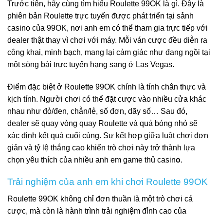
Trước tiên, hãy cùng tìm hiểu Roulette 99OK là gì. Đây là
phiên bản Roulette trực tuyến được phát triển tại sảnh
casino của 99OK, nơi anh em có thể tham gia trực tiếp với
dealer thật thay vì chơi với máy. Mỗi ván cược đều diễn ra
công khai, minh bạch, mang lại cảm giác như đang ngồi tại
một sòng bài trực tuyến hạng sang ở Las Vegas.
Điểm đặc biệt ở Roulette 99OK chính là tính chân thực và
kịch tính. Người chơi có thể đặt cược vào nhiều cửa khác
nhau như đỏ/đen, chẵn/lẻ, số đơn, dãy số… Sau đó,
dealer sẽ quay vòng quay Roulette và quả bóng nhỏ sẽ
xác định kết quả cuối cùng. Sự kết hợp giữa luật chơi đơn
giản và tỷ lệ thắng cao khiến trò chơi này trở thành lựa
chọn yêu thích của nhiều anh em game thủ casin
o
.
Trải nghiệm của anh em khi chơi Roulette 99OK
Roulette 99OK không chỉ đơn thuần là một trò chơi cá
cược, mà còn là hành trình trải nghiệm đỉnh cao của