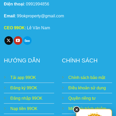
Điện thoại
: 0991994856
Email
:
99okproperty@gmail.com
CEO 99OK
: Lê Văn Nam
HƯỚNG DẪN
CHÍNH SÁCH
Tải app 99OK
Chính sách bảo mật
Đăng ký 99OK
Điều khoản sử dụng
Đăng nhập 99OK
Quyền riêng tư
Nạp tiền 99OK
Miễn trừ trách nhiệm
×