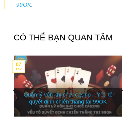
99OK
.
CÓ THỂ BẠN QUAN TÂM
07
Th2
Quản lý vốn khi chơi casino – Yếu tố
quyết định chiến thắng tại 99OK