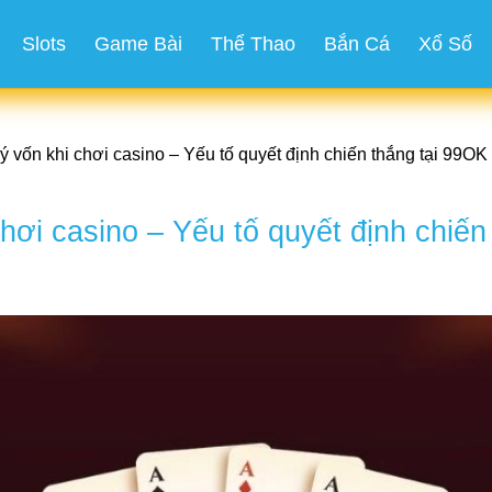
Slots
Game Bài
Thể Thao
Bắn Cá
Xổ Số
ý vốn khi chơi casino – Yếu tố quyết định chiến thắng tại 99OK
hơi casino – Yếu tố quyết định chiến