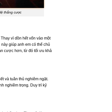
 lệ thắng cược
 Thay vì dồn hết vốn vào một
 này giúp anh em có thể chủ
án cược hơn, từ đó tối ưu khả
ết và tuân thủ nghiêm ngặt.
nh nghiêm trọng. Duy trì kỷ