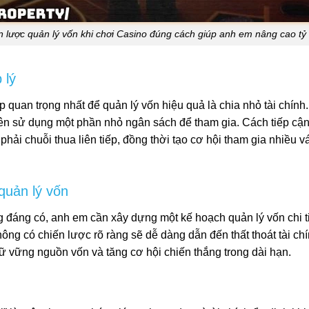
 lược quản lý vốn khi chơi Casino đúng cách giúp anh em nâng cao tỷ
 lý
quan trọng nhất để quản lý vốn hiệu quả là chia nhỏ tài chính.
n sử dụng một phần nhỏ ngân sách để tham gia. Cách tiếp cận
hải chuỗi thua liên tiếp, đồng thời tạo cơ hội tham gia nhiều v
quản lý vốn
g đáng có, anh em cần xây dựng một kế hoạch quản lý vốn chi ti
ng có chiến lược rõ ràng sẽ dễ dàng dẫn đến thất thoát tài chí
giữ vững nguồn vốn và tăng cơ hội chiến thắng trong dài hạn.