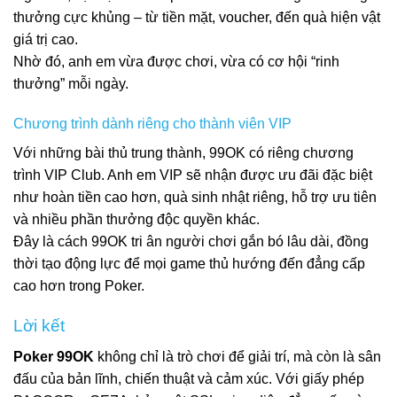
thưởng cực khủng – từ tiền mặt, voucher, đến quà hiện vật
giá trị cao.
Nhờ đó, anh em vừa được chơi, vừa có cơ hội “rinh
thưởng” mỗi ngày.
Chương trình dành riêng cho thành viên VIP
Với những bài thủ trung thành, 99OK có riêng chương
trình VIP Club. Anh em VIP sẽ nhận được ưu đãi đặc biệt
như hoàn tiền cao hơn, quà sinh nhật riêng, hỗ trợ ưu tiên
và nhiều phần thưởng độc quyền khác.
Đây là cách 99OK tri ân người chơi gắn bó lâu dài, đồng
thời tạo động lực để mọi game thủ hướng đến đẳng cấp
cao hơn trong Poker.
Lời kết
Poker 99OK
không chỉ là trò chơi để giải trí, mà còn là sân
đấu của bản lĩnh, chiến thuật và cảm xúc. Với giấy phép