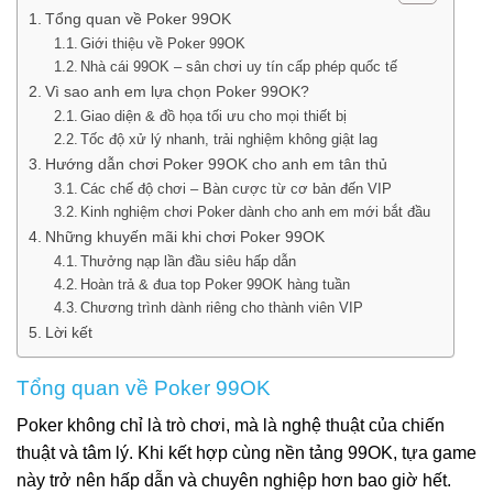
Tổng quan về Poker 99OK
Giới thiệu về Poker 99OK
Nhà cái 99OK – sân chơi uy tín cấp phép quốc tế
Vì sao anh em lựa chọn Poker 99OK?
Giao diện & đồ họa tối ưu cho mọi thiết bị
Tốc độ xử lý nhanh, trải nghiệm không giật lag
Hướng dẫn chơi Poker 99OK cho anh em tân thủ
Các chế độ chơi – Bàn cược từ cơ bản đến VIP
Kinh nghiệm chơi Poker dành cho anh em mới bắt đầu
Những khuyến mãi khi chơi Poker 99OK
Thưởng nạp lần đầu siêu hấp dẫn
Hoàn trả & đua top Poker 99OK hàng tuần
Chương trình dành riêng cho thành viên VIP
Lời kết
Tổng quan về Poker 99OK
Poker không chỉ là trò chơi, mà là nghệ thuật của chiến
thuật và tâm lý. Khi kết hợp cùng nền tảng 99OK, tựa game
này trở nên hấp dẫn và chuyên nghiệp hơn bao giờ hết.