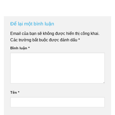
Để lại một bình luận
Email của bạn sẽ không được hiển thị công khai.
Các trường bắt buộc được đánh dấu
*
Bình luận
*
Tên
*