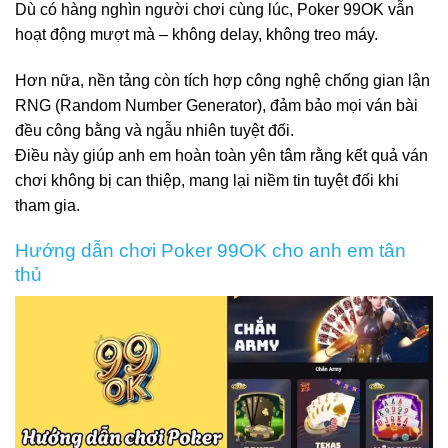
Dù có hàng nghìn người chơi cùng lúc, Poker 99OK vẫn
hoạt động mượt mà – không delay, không treo máy.
Hơn nữa, nền tảng còn tích hợp công nghệ chống gian lận
RNG (Random Number Generator), đảm bảo mọi ván bài
đều công bằng và ngẫu nhiên tuyệt đối.
Điều này giúp anh em hoàn toàn yên tâm rằng kết quả ván
chơi không bị can thiệp, mang lại niềm tin tuyệt đối khi
tham gia.
Hướng dẫn chơi Poker 99OK cho anh em tân
thủ