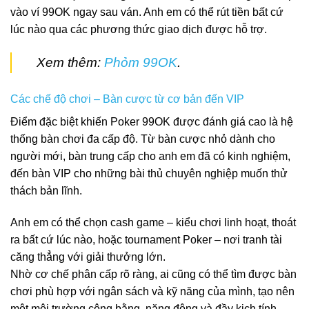
vào ví 99OK ngay sau ván. Anh em có thể rút tiền bất cứ
lúc nào qua các phương thức giao dịch được hỗ trợ.
Xem thêm:
Phỏm 99OK
.
Các chế độ chơi – Bàn cược từ cơ bản đến VIP
Điểm đặc biệt khiến Poker 99OK được đánh giá cao là hệ
thống bàn chơi đa cấp độ. Từ bàn cược nhỏ dành cho
người mới, bàn trung cấp cho anh em đã có kinh nghiệm,
đến bàn VIP cho những bài thủ chuyên nghiệp muốn thử
thách bản lĩnh.
Anh em có thể chọn cash game – kiểu chơi linh hoạt, thoát
ra bất cứ lúc nào, hoặc tournament Poker – nơi tranh tài
căng thẳng với giải thưởng lớn.
Nhờ cơ chế phân cấp rõ ràng, ai cũng có thể tìm được bàn
chơi phù hợp với ngân sách và kỹ năng của mình, tạo nên
một môi trường công bằng, năng động và đầy kịch tính.