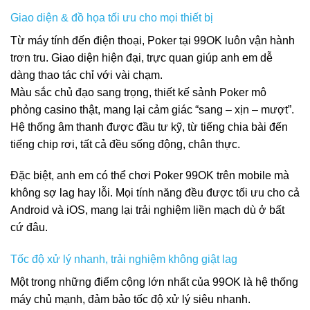
Giao diện & đồ họa tối ưu cho mọi thiết bị
Từ máy tính đến điện thoại, Poker tại 99OK luôn vận hành
trơn tru. Giao diện hiện đại, trực quan giúp anh em dễ
dàng thao tác chỉ với vài chạm.
Màu sắc chủ đạo sang trọng, thiết kế sảnh Poker mô
phỏng casino thật, mang lại cảm giác “sang – xịn – mượt”.
Hệ thống âm thanh được đầu tư kỹ, từ tiếng chia bài đến
tiếng chip rơi, tất cả đều sống động, chân thực.
Đặc biệt, anh em có thể chơi Poker 99OK trên mobile mà
không sợ lag hay lỗi. Mọi tính năng đều được tối ưu cho cả
Android và iOS, mang lại trải nghiệm liền mạch dù ở bất
cứ đâu.
Tốc độ xử lý nhanh, trải nghiệm không giật lag
Một trong những điểm cộng lớn nhất của 99OK là hệ thống
máy chủ mạnh, đảm bảo tốc độ xử lý siêu nhanh.