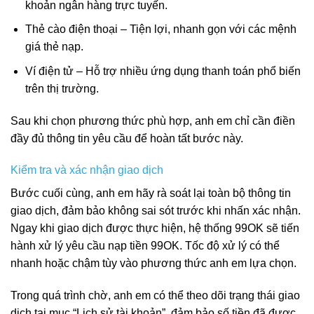
khoản ngân hàng trực tuyến.
Thẻ cào điện thoại – Tiện lợi, nhanh gọn với các mệnh
giá thẻ nạp.
Ví điện tử – Hỗ trợ nhiều ứng dụng thanh toán phổ biến
trên thị trường.
Sau khi chọn phương thức phù hợp, anh em chỉ cần điền
đầy đủ thông tin yêu cầu để hoàn tất bước này.
Kiểm tra và xác nhận giao dịch
Bước cuối cùng, anh em hãy rà soát lại toàn bộ thông tin
giao dịch, đảm bảo không sai sót trước khi nhấn xác nhận.
Ngay khi giao dịch được thực hiện, hệ thống 99OK sẽ tiến
hành xử lý yêu cầu nạp tiền 99OK. Tốc độ xử lý có thể
nhanh hoặc chậm tùy vào phương thức anh em lựa chọn.
Trong quá trình chờ, anh em có thể theo dõi trạng thái giao
dịch tại mục “Lịch sử tài khoản”, đảm bảo số tiền đã được