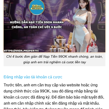
Chỉ 4 bước đơn giản để Nạp Tiền 99OK nhanh chóng, an toàn,
giúp anh em trải nghiệm cá cược liền tay
Đăng nhập vào tài khoản cá cược
Trước tiên, anh em cần truy cập vào website hoặc ứng
dụng chính thức của 99OK, sau đó đăng nhập bằng tài
khoản cá cược đã đăng ký. Để đảm bảo bảo mật tuyệt đối,
anh em cần nhập chính xác tên đăng nhập và mật khẩu.