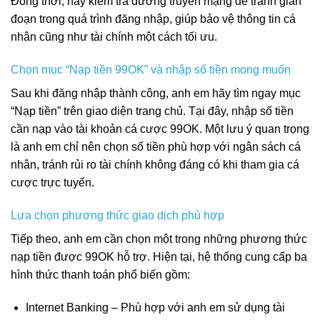
Đồng thời, hãy kiểm tra đường truyền mạng để tránh gián
đoạn trong quá trình đăng nhập, giúp bảo vệ thông tin cá
nhân cũng như tài chính một cách tối ưu.
Chọn mục “Nạp tiền 99OK” và nhập số tiền mong muốn
Sau khi đăng nhập thành công, anh em hãy tìm ngay mục
“Nạp tiền” trên giao diện trang chủ. Tại đây, nhập số tiền
cần nạp vào tài khoản cá cược 99OK. Một lưu ý quan trọng
là anh em chỉ nên chọn số tiền phù hợp với ngân sách cá
nhân, tránh rủi ro tài chính không đáng có khi tham gia cá
cược trực tuyến.
Lựa chọn phương thức giao dịch phù hợp
Tiếp theo, anh em cần chọn một trong những phương thức
nạp tiền được 99OK hỗ trợ. Hiện tại, hệ thống cung cấp ba
hình thức thanh toán phổ biến gồm:
Internet Banking – Phù hợp với anh em sử dụng tài