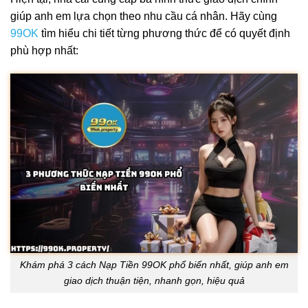
giúp anh em lựa chọn theo nhu cầu cá nhân. Hãy cùng
99OK
tìm hiểu chi tiết từng phương thức để có quyết định
phù hợp nhất:
Khám phá 3 cách Nạp Tiền 99OK phổ biến nhất, giúp anh em
giao dịch thuận tiện, nhanh gọn, hiệu quả