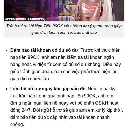
Tránh rủi ro khi Nạp Tiền 99OK với những lưu ý quan trọng giúp
giao dịch luôn suôn sẻ, bảo mật cao
Đảm bảo tài khoản có đủ số dư
: Trước khi thực hiện
nạp tiền 99OK, anh em nên kiểm tra tài khoản ngân
hàng hoặc ví điện tử xem có đủ số dư không. Điều này
giúp tránh gián đoạn, hạn chế việc phải thực hiện lại
giao dịch nhiều lần.
Liên hệ hỗ trợ ngay khi gặp vấn đề
: Nếu có bất kỳ
trục trặc nào trong quá trình nạp tiền 99OK, anh em
đừng ngần ngại liên hệ ngay với bộ phận CSKH hoạt
động 24/7. Đội ngũ hỗ trợ sẽ giúp anh em xử lý kịp thời,
đảm bảo tiền được cập nhật vào tài khoản nhanh
chóng.