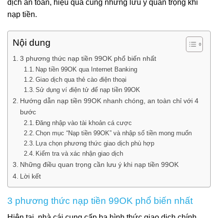
dịch an toàn, hiệu quả cùng những lưu ý quan trọng khi
nạp tiền.
Nội dung
3 phương thức nạp tiền 99OK phổ biến nhất
Nạp tiền 99OK qua Internet Banking
Giao dịch qua thẻ cào điện thoại
Sử dụng ví điện tử để nạp tiền 99OK
Hướng dẫn nạp tiền 99OK nhanh chóng, an toàn chỉ với 4
bước
Đăng nhập vào tài khoản cá cược
Chọn mục “Nạp tiền 99OK” và nhập số tiền mong muốn
Lựa chọn phương thức giao dịch phù hợp
Kiểm tra và xác nhận giao dịch
Những điều quan trọng cần lưu ý khi nạp tiền 99OK
Lời kết
3 phương thức nạp tiền 99OK phổ biến nhất
Hiện tại, nhà cái cung cấp ba hình thức giao dịch chính