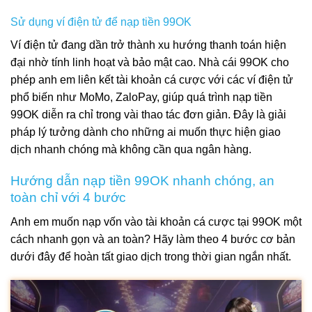
Sử dụng ví điện tử để nạp tiền 99OK
Ví điện tử đang dần trở thành xu hướng thanh toán hiện
đại nhờ tính linh hoạt và bảo mật cao. Nhà cái 99OK cho
phép anh em liên kết tài khoản cá cược với các ví điện tử
phổ biến như MoMo, ZaloPay, giúp quá trình nạp tiền
99OK diễn ra chỉ trong vài thao tác đơn giản. Đây là giải
pháp lý tưởng dành cho những ai muốn thực hiện giao
dịch nhanh chóng mà không cần qua ngân hàng.
Hướng dẫn nạp tiền 99OK nhanh chóng, an
toàn chỉ với 4 bước
Anh em muốn nạp vốn vào tài khoản cá cược tại 99OK một
cách nhanh gọn và an toàn? Hãy làm theo 4 bước cơ bản
dưới đây để hoàn tất giao dịch trong thời gian ngắn nhất.