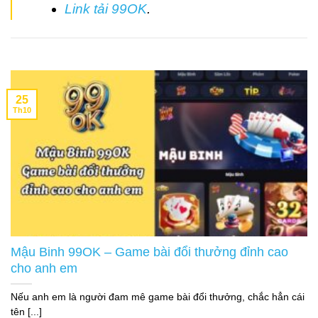
Link tải 99OK
.
25
Th10
Mậu Binh 99OK – Game bài đổi thưởng đỉnh cao
cho anh em
Nếu anh em là người đam mê game bài đổi thưởng, chắc hẳn cái
tên [...]